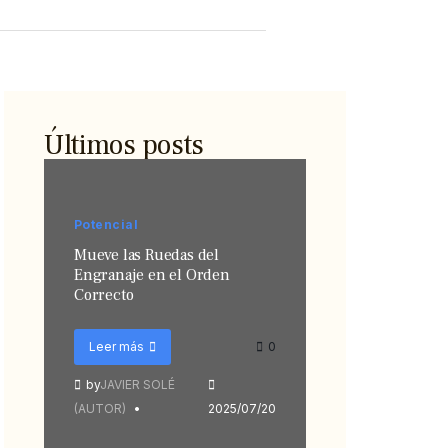
Últimos posts
Potencial
Mueve las Ruedas del
Engranaje en el Orden
Correcto
Leer más
0
by
JAVIER SOLÉ
(AUTOR)
2025/07/20