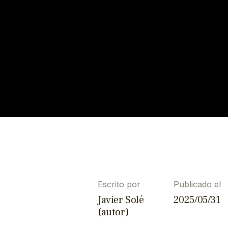
Escrito por
Publicado el
Javier Solé
2025/05/31
(autor)