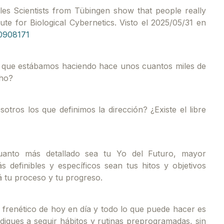
cles Scientists from Tübingen show that people really
ute for Biological Cybernetics. Visto el 2025/05/31 en
0908171
o que estábamos haciendo hace unos cuantos miles de
cho?
ros los que definimos la dirección? ¿Existe el libre
cuanto más detallado sea tu Yo del Futuro, mayor
 definibles y específicos sean tus hitos y objetivos
á tu proceso y tu progreso.
 frenético de hoy en día y todo lo que puede hacer es
diques a seguir hábitos y rutinas preprogramadas, sin